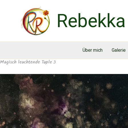
Zum
Inhalt
Rebekka 
springen
Über mich
Galerie
Magisch leuchtende Tuple 3